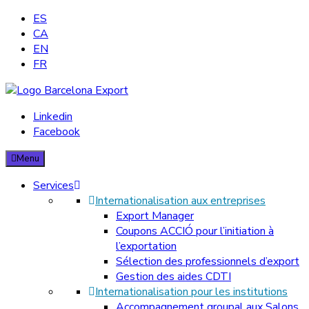
ES
CA
EN
FR
Barcelona Export – Consultoria d'exportació
Linkedin
Facebook
We provide our clients with substantial services in terms of
internationalisation consulting, and commercial support to their
Menu
daily export activities.
Services
Internationalisation aux entreprises
Export Manager
Coupons ACCIÓ pour l’initiation à
l’exportation
Sélection des professionnels d’export
Gestion des aides CDTI
Internationalisation pour les institutions
Accompagnement groupal aux Salons