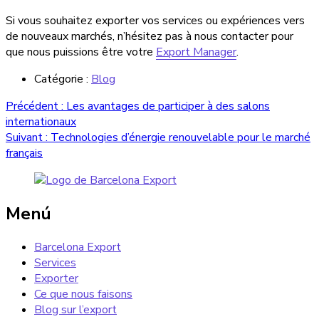
Si vous souhaitez exporter vos services ou expériences vers
de nouveaux marchés, n’hésitez pas à nous contacter pour
que nous puissions être votre
Export Manager
.
Catégorie :
Blog
Navigation
Article
Précédent :
Les avantages de participer à des salons
précédent :
internationaux
de
Article
Suivant :
Technologies d’énergie renouvelable pour le marché
l’article
suivant :
français
Menú
Barcelona Export
Services
Exporter
Ce que nous faisons
Blog sur l’export