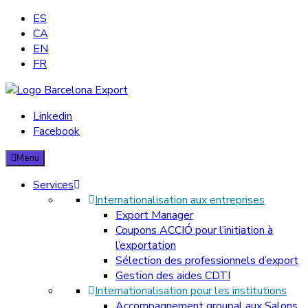
ES
CA
EN
FR
Barcelona Export – Consultoria d'exportació
Linkedin
Facebook
We provide our clients with substantial services in terms of
internationalisation consulting, and commercial support to their
Menu
daily export activities.
Services
Internationalisation aux entreprises
Export Manager
Coupons ACCIÓ pour l’initiation à
l’exportation
Sélection des professionnels d’export
Gestion des aides CDTI
Internationalisation pour les institutions
Accompagnement groupal aux Salons