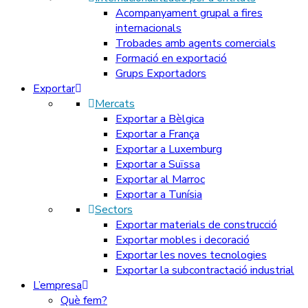
Acompanyament grupal a fires
internacionals
Trobades amb agents comercials
Formació en exportació
Grups Exportadors
Exportar
Mercats
Exportar a Bèlgica
Exportar a França
Exportar a Luxemburg
Exportar a Suïssa
Exportar al Marroc
Exportar a Tunísia
Sectors
Exportar materials de construcció
Exportar mobles i decoració
Exportar les noves tecnologies
Exportar la subcontractació industrial
L’empresa
Què fem?