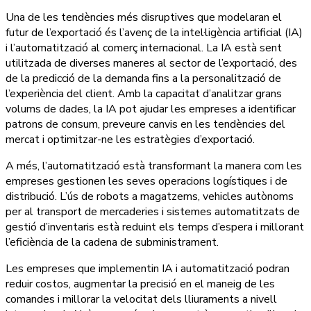
Una de les tendències més disruptives que modelaran el
futur de l’exportació és l’avenç de la intel·ligència artificial (IA)
i l’automatització al comerç internacional. La IA està sent
utilitzada de diverses maneres al sector de l’exportació, des
de la predicció de la demanda fins a la personalització de
l’experiència del client. Amb la capacitat d’analitzar grans
volums de dades, la IA pot ajudar les empreses a identificar
patrons de consum, preveure canvis en les tendències del
mercat i optimitzar-ne les estratègies d’exportació.
A més, l’automatització està transformant la manera com les
empreses gestionen les seves operacions logístiques i de
distribució. L’ús de robots a magatzems, vehicles autònoms
per al transport de mercaderies i sistemes automatitzats de
gestió d’inventaris està reduint els temps d’espera i millorant
l’eficiència de la cadena de subministrament.
Les empreses que implementin IA i automatització podran
reduir costos, augmentar la precisió en el maneig de les
comandes i millorar la velocitat dels lliuraments a nivell