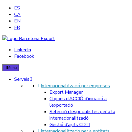
ES
CA
EN
FR
Barcelona Export – Consultoria d'exportació
Linkedin
Facebook
We provide our clients with substantial services in terms of
internationalisation consulting, and commercial support to their
Menu
daily export activities.
Serveis
Internacionalització per empreses
Export Manager
Cupons d’ACCIÓ d’iniciació a
l’exportació
Selecció d’especialistes per a la
internacionalització
Gestió d’ajuts CDTI
Internacionalització per a entitats