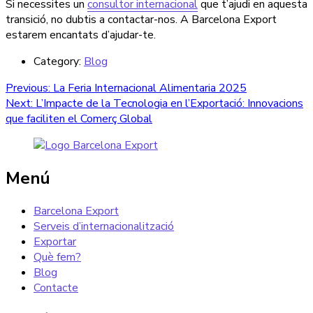
Si necessites un
consultor internacional
que t’ajudi en aquesta
transició, no dubtis a contactar-nos. A Barcelona Export
estarem encantats d’ajudar-te.
Category:
Blog
Navegació
Previous
Previous:
La Feria Internacional Alimentaria 2025
Next
post:
Next:
L’Impacte de la Tecnologia en l’Exportació: Innovacions
d'entrades
post:
que faciliten el Comerç Global
Menú
Barcelona Export
Serveis d’internacionalització
Exportar
Què fem?
Blog
Contacte