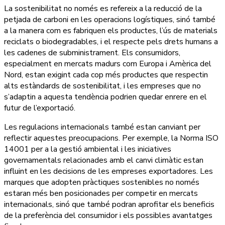
La sostenibilitat no només es refereix a la reducció de la
petjada de carboni en les operacions logístiques, sinó també
a la manera com es fabriquen els productes, l’ús de materials
reciclats o biodegradables, i el respecte pels drets humans a
les cadenes de subministrament. Els consumidors,
especialment en mercats madurs com Europa i Amèrica del
Nord, estan exigint cada cop més productes que respectin
alts estàndards de sostenibilitat, i les empreses que no
s’adaptin a aquesta tendència podrien quedar enrere en el
futur de l’exportació.
Les regulacions internacionals també estan canviant per
reflectir aquestes preocupacions. Per exemple, la Norma ISO
14001 per a la gestió ambiental i les iniciatives
governamentals relacionades amb el canvi climàtic estan
influint en les decisions de les empreses exportadores. Les
marques que adopten pràctiques sostenibles no només
estaran més ben posicionades per competir en mercats
internacionals, sinó que també podran aprofitar els beneficis
de la preferència del consumidor i els possibles avantatges