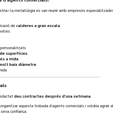
tria i la metal·lúrgia es van reunir amb empreses especialitzade
bricació de
calderes a gran escala
polles
 personalitzats
de superfícies
als a mida
molt baix diàmetre
mida
als
redactat
deu contractes després d’una setmana
.
rganitzar aquesta trobada d’agents comercials i voldria agrair a
 seva confiança.