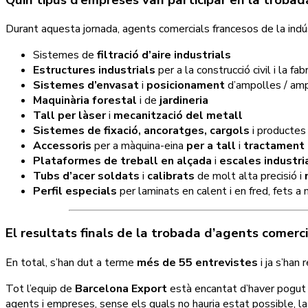
Durant aquesta jornada, agents comercials francesos de la indús
Sistemes de
filtració d’aire industrials
Estructures industrials
per a la construcció civil i la fa
Sistemes d’envasat
i
posicionament
d’ampolles / am
Maquinària forestal
i de
jardineria
Tall per làser
i
mecanització del metall
Sistemes de fixació, ancoratges, cargols
i productes
Accessoris
per a màquina-eina
per a tall
i
tractament 
Plataformes de treball en alçada
i
escales industri
Tubs d’acer soldats
i
calibrats
de molt alta precisió i
Perfil especials
per laminats en calent i en fred, fets a 
El resultats finals de la trobada d’agents comerci
En total, s’han dut a terme
més de 55 entrevistes
i ja s’han 
Tot l’equip de
Barcelona Export
està encantat d’haver pogut o
agents i empreses, sense els quals no hauria estat possible, la