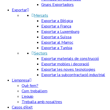
Grups Exportadors
Exportar
Mercats
Exportar a Bèlgica
Exportar a França
Exportar a Luxemburg
Exportar a Suïssa
Exportar al Marroc
Exportar a Tunísia
Sectors
Exportar materials de construcció
Exportar mobles i decoració
Exportar les noves tecnologies
Exportar la subcontractació industrial
L’empresa
Què fem?
Com treballem
L’equip
Treballa amb nosaltres
Casos d’èxit