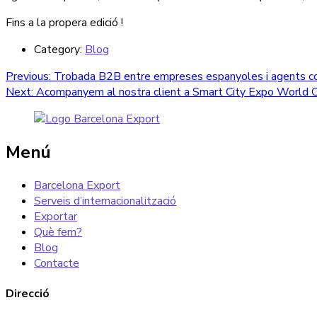
Fins a la propera edició !
Category:
Blog
Navegació
Previous
Previous:
Trobada B2B entre empreses espanyoles i agents co
Next
post:
Next:
Acompanyem al nostra client a Smart City Expo World
d'entrades
post:
Menú
Barcelona Export
Serveis d’internacionalització
Exportar
Què fem?
Blog
Contacte
Direcció