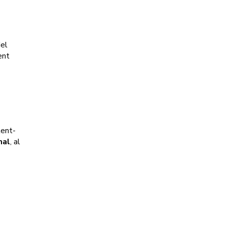
el
ent
ent-
mal
, al