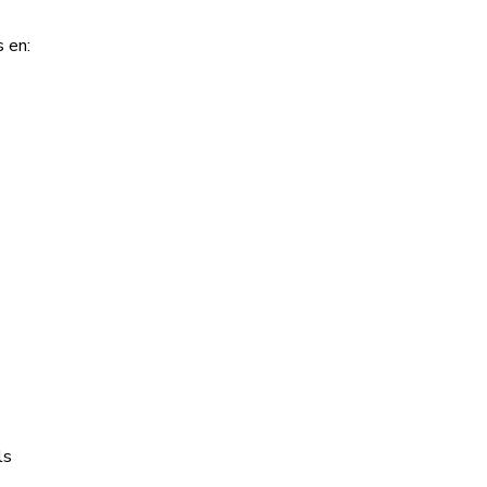
s en:
ls