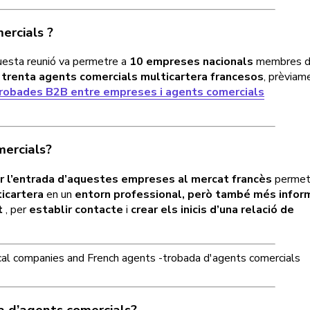
ercials
?
uesta reunió va permetre a
10 empreses nacionals
membres d
trenta agents comercials multicartera francesos
, prèviam
robades B2B entre empreses i agents comercials
mercials?
iar l’entrada d’aquestes empreses al mercat francès
permet
icartera
en un
entorn professional, però també més infor
t
, per
establir contacte
i
crear els inicis d’una relació de
da d’agents comercials?