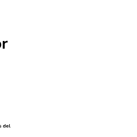
or
 del