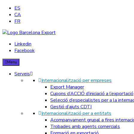
ES
CA
FR
Barcelona Export – Consultoria d'exportació
Linkedin
Facebook
We provide our clients with substantial services in terms of int
Menu
Serveis
Internacionalització per empreses
Export Manager
Cupons d’ACCIÓ d’iniciació a l’exportació
Selecció d’especialistes per a la internac
Gestió d’ajuts CDTI
Internacionalització per a entitats
Acompanyament grupal a fires internaci
Trobades amb agents comercials
Formació en exportació