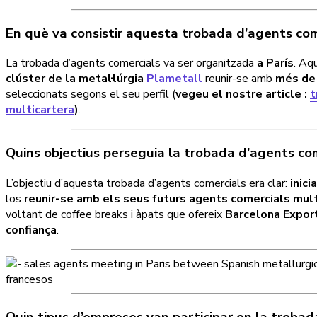
En què va consistir aquesta trobada d’agents com
La trobada d’agents comercials
va ser organitzada
a París
. Aq
clúster de la metal·lúrgia
Plametall
reunir-se amb
més de 
seleccionats segons el seu perfil (
vegeu el nostre article :
t
multicartera
)
.
Quins objectius perseguia la trobada d’agents co
L’objectiu d’aquesta trobada d’agents comercials era clar:
inic
los
reunir-se amb els seus futurs agents comercials mult
voltant de coffee breaks i àpats que ofereix
Barcelona Expor
confiança
.
Quin tipus d’empreses van participar en la troba